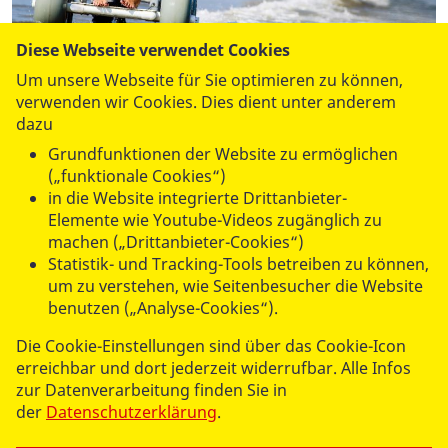
Diese Webseite verwendet Cookies
Um unsere Webseite für Sie optimieren zu können,
verwenden wir Cookies. Dies dient unter anderem
Bewirken Sie etwas. Mit Ihrer ASB-Mitgliedschaft.
dazu
Werden Sie Samariter!
Grundfunktionen der Website zu ermöglichen
(„funktionale Cookies“)
in die Website integrierte Drittanbieter-
Mehr lesen
Elemente wie Youtube-Videos zugänglich zu
machen („Drittanbieter-Cookies“)
Statistik- und Tracking-Tools betreiben zu können,
um zu verstehen, wie Seitenbesucher die Website
benutzen („Analyse-Cookies“).
UNSERE ANGEBOTE
Die Cookie-Einstellungen sind über das Cookie-Icon
erreichbar und dort jederzeit widerrufbar. Alle Infos
zur Datenverarbeitung finden Sie in
SPENDEN & STIFTEN
der
Datenschutzerklärung
.