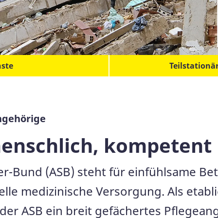
nste
Teilstation
Angehörige
menschlich, kompetent 
er-Bund (ASB) steht für einfühlsame Bet
le medizinische Versorgung. Als etablie
der ASB ein breit gefächertes Pflegeang