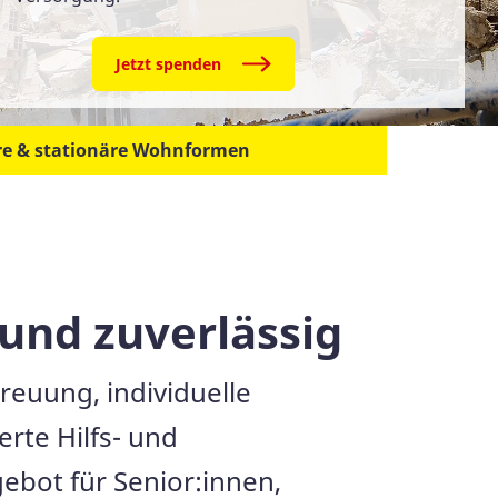
Jetzt spenden
äre & stationäre Wohnformen
und zuverlässig
reuung, individuelle
rte Hilfs- und
ebot für Senior:innen,