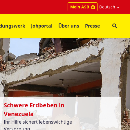
Deutsch
Mein ASB
ldungswerk
Jobportal
Über uns
Presse
Schwere Erdbeben in
Venezuela
Ihr Hilfe sichert lebenswichtige
Versorgung.