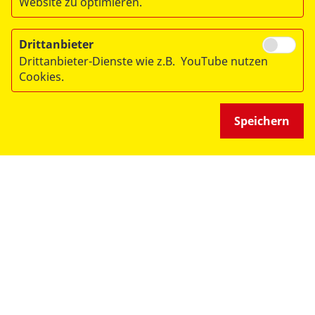
Website zu optimieren.
SPENDEN & STIFTEN
Drittanbieter
Drittanbieter-Dienste wie z.B. YouTube nutzen
ÜBER UNS
Cookies.
Speichern
© 2026 ASB Deutschland e.V.
Datenschutz
Impressum
RITA