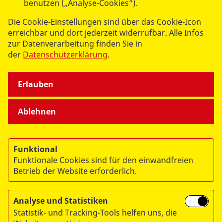
benutzen („Analyse-Cookies“).
Die Cookie-Einstellungen sind über das Cookie-Icon
erreichbar und dort jederzeit widerrufbar. Alle Infos
zur Datenverarbeitung finden Sie in
der
Datenschutzerklärung
.
Erlauben
Bewirken Sie etwas. Mit Ihrer ASB-Mitgliedschaft.
Ablehnen
Werden Sie Samariter!
Mehr lesen
Funktional
Funktionale Cookies sind für den einwandfreien
Betrieb der Website erforderlich.
Analyse und Statistiken
UNSERE ANGEBOTE
Statistik- und Tracking-Tools helfen uns, die