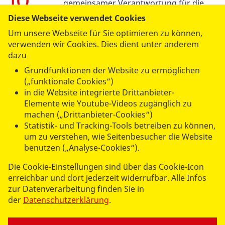
gemeinsamer Verantwortung für die
sozialen Belange soll die
Diese Webseite verwendet Cookies
Eigenständigkeit und Unabhängigkeit
Um unsere Webseite für Sie optimieren zu können,
der Verbände gewahrt bleiben.
verwenden wir Cookies. Dies dient unter anderem
dazu
Grundfunktionen der Website zu ermöglichen
(„funktionale Cookies“)
in die Website integrierte Drittanbieter-
Elemente wie Youtube-Videos zugänglich zu
machen („Drittanbieter-Cookies“)
UNSERE ANGEBOTE
Statistik- und Tracking-Tools betreiben zu können,
um zu verstehen, wie Seitenbesucher die Website
benutzen („Analyse-Cookies“).
SPENDEN & STIFTEN
Die Cookie-Einstellungen sind über das Cookie-Icon
erreichbar und dort jederzeit widerrufbar. Alle Infos
ÜBER UNS
zur Datenverarbeitung finden Sie in
der
Datenschutzerklärung
.