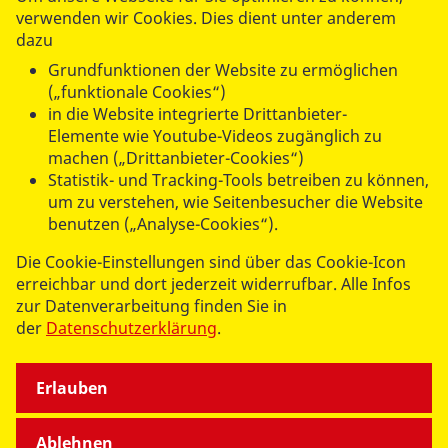
Sülzburgstraße 140
verwenden wir Cookies. Dies dient unter anderem
50937 Köln
dazu
Grundfunktionen der Website zu ermöglichen
(„funktionale Cookies“)
in die Website integrierte Drittanbieter-
Elemente wie Youtube-Videos zugänglich zu
machen („Drittanbieter-Cookies“)
UNSERE ANGEBOTE
Statistik- und Tracking-Tools betreiben zu können,
um zu verstehen, wie Seitenbesucher die Website
benutzen („Analyse-Cookies“).
SPENDEN & STIFTEN
Die Cookie-Einstellungen sind über das Cookie-Icon
erreichbar und dort jederzeit widerrufbar. Alle Infos
ÜBER UNS
zur Datenverarbeitung finden Sie in
der
Datenschutzerklärung
.
Erlauben
Ablehnen