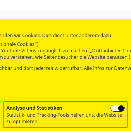
SPENDEN & STIFTEN
ion
Jetzt spenden
enden wir Cookies. Dies dient unter anderem dazu
Jugend, Familie
Anlass-Spenden
tionale Cookies“)
Als Unternehmen helfen
ie Youtube-Videos zugänglich zu machen („Drittanbieter-Coo
dienst & Katastrophenschutz
Testament-Spende
um zu verstehen, wie Seitenbesucher die Website benutzen (
soziale Angebote
Arbeiter-Samariter-Stiftung
chbar und dort jederzeit widerrufbar. Alle Infos zur Datenv
Analyse und Statistiken
Statistik- und Tracking-Tools helfen uns, die Website
zu optimieren.