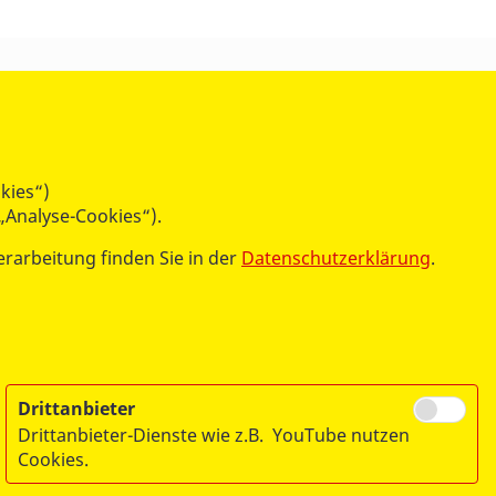
ÜBER UNS
Der Arbeiter-Samariter-Bund
Unser Leitbild
Gremien und Personen
kies“)
Transparenz
„Analyse-Cookies“).
ASB-Bundessatzung und ASB-
erarbeitung finden Sie in der
Datenschutzerklärung
.
Bundesrichtlinien
Unsere Geschichte
Publikationen
Der ASB in Ihrer Nähe
Drittanbieter
Drittanbieter-Dienste wie z.B. YouTube nutzen
Cookies.