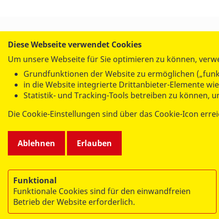
UNSERE ANGEBOTE
Diese Webseite verwendet Cookies
Angebote für Menschen mit
Integrat
Um unsere Webseite für Sie optimieren zu können, verw
Beeinträchtigung
Kinder, 
Grundfunktionen der Website zu ermöglichen („funk
Auslandshilfe
Pflege
in die Website integrierte Drittanbieter-Elemente w
Erste Hilfe
Rettungs
Statistik- und Tracking-Tools betreiben zu können, 
Hausnotruf
Weitere 
Die Cookie-Einstellungen sind über das Cookie-Icon errei
Ablehnen
Erlauben
Funktional
Funktionale Cookies sind für den einwandfreien
Betrieb der Website erforderlich.
© 2026 ASB Deutschland e.V.