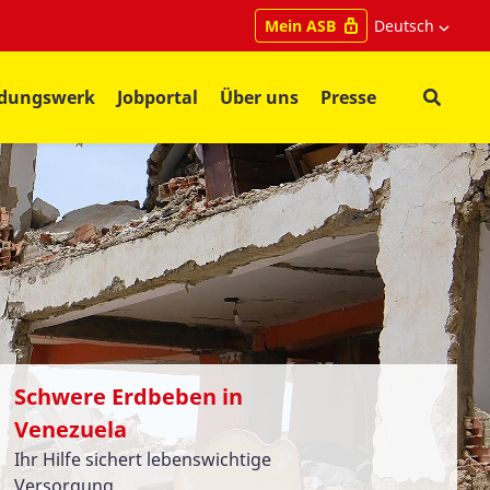
Deutsch
Mein ASB
ldungswerk
Jobportal
Über uns
Presse
Schwere Erdbeben in
Venezuela
Ihr Hilfe sichert lebenswichtige
Versorgung.