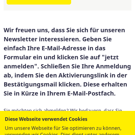
Wir freuen uns, dass Sie sich für unseren
Newsletter interessieren. Geben Sie
einfach Ihre E-Mail-Adresse in das
Formular ein und klicken Sie auf "jetzt
anmelden". Schließen Sie Ihre Anmeldung
ab, indem Sie den Aktivierungslink in der
Bestätigungsmail klicken. Diese erhalten
Sie in Kürze in Ihrem E-Mail-Postfach.
Sie möchten sich abmelden? Wir bedauern, dass Sie
nicht mehr über Neuigkeiten aus dem ASB informiert
Diese Webseite verwendet Cookies
werden möchten. Falls Sie sich sicher sind, klicken Sie
Um unsere Webseite für Sie optimieren zu können,
einfach
hier
, um keine Benachrichtigungen mehr von
verwenden wir Cookies. Dies dient unter anderem