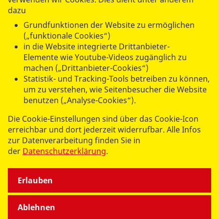
uns per E-Mail zu erhalten.
dazu
Grundfunktionen der Website zu ermöglichen
(„funktionale Cookies“)
in die Website integrierte Drittanbieter-
Elemente wie Youtube-Videos zugänglich zu
machen („Drittanbieter-Cookies“)
UNSERE ANGEBOTE
Statistik- und Tracking-Tools betreiben zu können,
um zu verstehen, wie Seitenbesucher die Website
benutzen („Analyse-Cookies“).
SPENDEN & STIFTEN
Die Cookie-Einstellungen sind über das Cookie-Icon
erreichbar und dort jederzeit widerrufbar. Alle Infos
ÜBER UNS
zur Datenverarbeitung finden Sie in
der
Datenschutzerklärung
.
Erlauben
Ablehnen
© 2026 ASB Deutschland e.V.