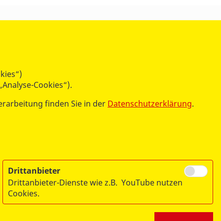
ÜBER UNS
Der Arbeiter-Samariter-Bund
Unser Leitbild
Gremien und Personen
kies“)
Transparenz
„Analyse-Cookies“).
ASB-Bundessatzung und ASB-
erarbeitung finden Sie in der
Datenschutzerklärung
.
Bundesrichtlinien
Unsere Geschichte
Publikationen
Der ASB in Ihrer Nähe
Drittanbieter
Drittanbieter-Dienste wie z.B. YouTube nutzen
Cookies.