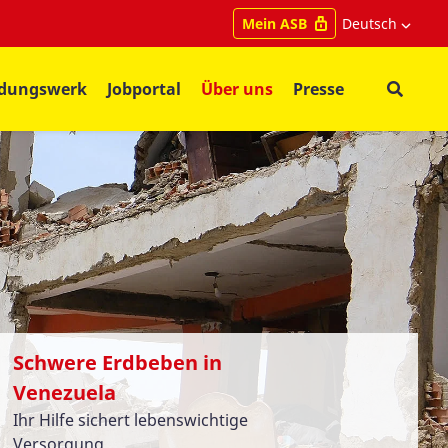
Deutsch
Mein ASB
ldungswerk
Jobportal
Über uns
Presse
Schwere Erdbeben in
Venezuela
Ihr Hilfe sichert lebenswichtige
Versorgung.