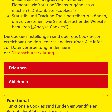
Elemente wie Youtube-Videos zugänglich zu
machen („Drittanbieter-Cookies“)
Statistik- und Tracking-Tools betreiben zu können,
um zu verstehen, wie Seitenbesucher die Website
benutzen („Analyse-Cookies“).
datenschutzkonform mit
Shariff
Die Cookie-Einstellungen sind über das Cookie-Icon
erreichbar und dort jederzeit widerrufbar. Alle Infos
zur Datenverarbeitung finden Sie in
der
Datenschutzerklärung
.
Erlauben
UNSERE ANGEBOTE
Ablehnen
SPENDEN & STIFTEN
Funktional
Funktionale Cookies sind für den einwandfreien
ÜBER UNS
Betrieb der Website erforderlich.