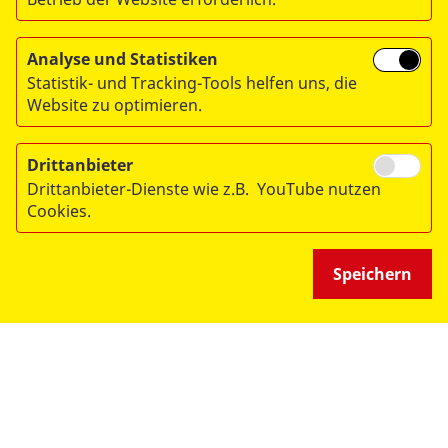
Analyse und Statistiken
Statistik- und Tracking-Tools helfen uns, die
Website zu optimieren.
© 2026 ASB Deutschland e.V.
Drittanbieter
Datenschutz
Drittanbieter-Dienste wie z.B. YouTube nutzen
Cookies.
Impressum
RITA
Speichern