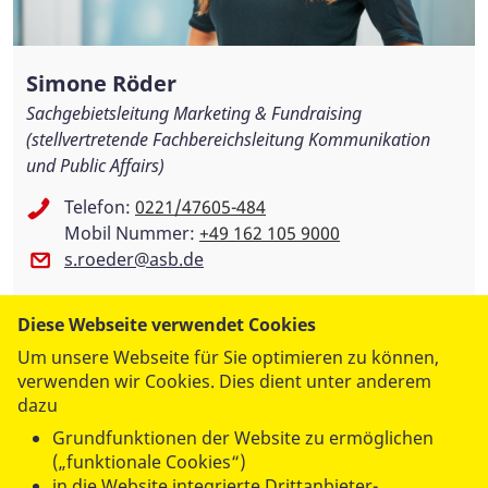
Simone Röder
Sachgebietsleitung Marketing & Fundraising
(stellvertretende Fachbereichsleitung Kommunikation
und Public Affairs)
Telefon:
0221/47605-484
Mobil Nummer:
+49 162 105 9000
s.roeder@asb.de
ASB Deutschland e. V.
Diese Webseite verwendet Cookies
Um unsere Webseite für Sie optimieren zu können,
Sülzburgstraße 140
verwenden wir Cookies. Dies dient unter anderem
50937 Köln
dazu
Grundfunktionen der Website zu ermöglichen
(„funktionale Cookies“)
in die Website integrierte Drittanbieter-