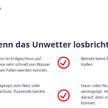
e
enn das Unwetter losbrich
um im Erdgeschoss auf.
Betrete keine
ese sehr schnell von Wasser
Hallen
hen Fallen werden können.
Laptops vom Netz oder
Haus- oder Nu
chutz. Passende Geräte
verängstigt. V
darauf, dass s
können.