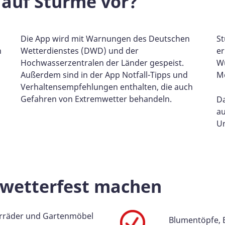
 auf Stürme vor?
Die App wird mit Warnungen des Deutschen
S
n
Wetterdienstes (DWD) und der
er
Hochwasserzentralen der Länder gespeist.
Wu
Außerdem sind in der App Notfall-Tipps und
M
Verhaltensempfehlungen enthalten, die auch
Gefahren von Extremwetter behandeln.
Da
a
Un
 wetterfest machen
rräder und Gartenmöbel
Blumentöpfe, 