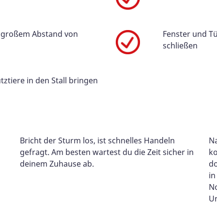
t großem Abstand von
Fenster und Tü
schließen
ztiere in den Stall bringen
Bricht der Sturm los, ist schnelles Handeln
Na
gefragt. Am besten wartest du die Zeit sicher in
ko
deinem Zuhause ab.
do
in
No
Un