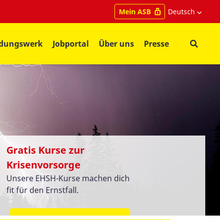
Deutsch
Mein ASB
ldungswerk
Jobportal
Über uns
Presse
Gratis Kurse zur
Krisenvorsorge
Unsere EHSH-Kurse machen dich
fit für den Ernstfall.