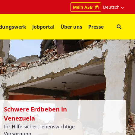
Deutsch
Mein ASB
ldungswerk
Jobportal
Über uns
Presse
Schwere Erdbeben in
Venezuela
Ihr Hilfe sichert lebenswichtige
Versorgung.