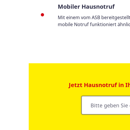
Mobiler Hausnotruf
Mit einem vom ASB bereitgestell
mobile Notruf funktioniert ähnli
Suchformular
Jetzt Hausnotruf in 
Suche
nach
Stichwort
oder
Postleitzahl