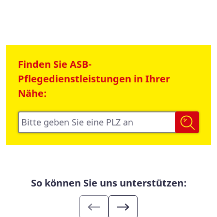
Suchformular
Finden Sie ASB-
Pflegedienstleistungen in Ihrer
Nähe:
Suche
nach
Stichwort
oder
Postleitzahl
So können Sie uns unterstützen: