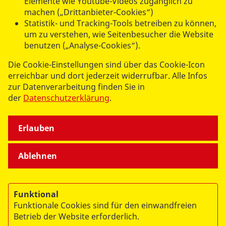
Elemente wie Youtube-Videos zugänglich zu
machen („Drittanbieter-Cookies“)
UNSERE ANGEBOTE
Statistik- und Tracking-Tools betreiben zu können,
um zu verstehen, wie Seitenbesucher die Website
benutzen („Analyse-Cookies“).
SPENDEN & STIFTEN
Die Cookie-Einstellungen sind über das Cookie-Icon
erreichbar und dort jederzeit widerrufbar. Alle Infos
ÜBER UNS
zur Datenverarbeitung finden Sie in
der
Datenschutzerklärung
.
Erlauben
Ablehnen
© 2026 ASB Deutschland e.V.
Datenschutz
Funktional
Impressum
Funktionale Cookies sind für den einwandfreien
RITA
Betrieb der Website erforderlich.