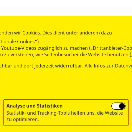
SPENDEN & STIFTEN
ion
Jetzt spenden
enden wir Cookies. Dies dient unter anderem dazu
Jugend, Familie
Anlass-Spenden
tionale Cookies“)
Als Unternehmen helfen
ie Youtube-Videos zugänglich zu machen („Drittanbieter-Coo
dienst & Katastrophenschutz
Testament-Spende
um zu verstehen, wie Seitenbesucher die Website benutzen (
soziale Angebote
Arbeiter-Samariter-Stiftung
chbar und dort jederzeit widerrufbar. Alle Infos zur Datenv
Analyse und Statistiken
Statistik- und Tracking-Tools helfen uns, die Website
zu optimieren.