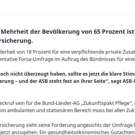
 Mehrheit der Bevölkerung von 65 Prozent ist
rsicherung.
derheit von 18 Prozent für eine verpflichtende private Zusatz
sentative Forsa-Umfrage im Auftrag des Bündnisses für eine
ch nicht überzeugt haben, sollte es jetzt die klare Sti
erung – und der ASB steht fest an ihrer Seite“, sagt AS
ckruf sein für die Bund-Länder-AG „Zukunftspakt Pflege“,
g im ambulanten und stationären Bereich muss bei allen Zuk
versicherung sieht seine Forderung angesichts der Umfrage
 jetzt anzugehen. Ein gesundheitsökonomisches Gutachten v