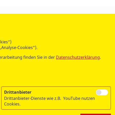
ÜBER UNS
Der Arbeiter-Samariter-Bund
Unser Leitbild
Gremien und Personen
kies“)
Transparenz
„Analyse-Cookies“).
ASB-Bundessatzung und ASB-
erarbeitung finden Sie in der
Datenschutzerklärung
.
Bundesrichtlinien
Unsere Geschichte
Publikationen
Der ASB in Ihrer Nähe
Drittanbieter
Drittanbieter-Dienste wie z.B. YouTube nutzen
Cookies.