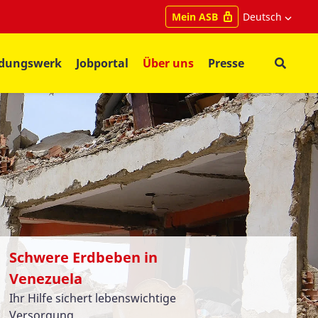
Deutsch
Mein ASB
ldungswerk
Jobportal
Über uns
Presse
Schwere Erdbeben in
Venezuela
Ihr Hilfe sichert lebenswichtige
Versorgung.