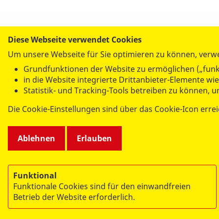
UNSERE ANGEBOTE
Diese Webseite verwendet Cookies
Angebote für Menschen mit
Integrat
Um unsere Webseite für Sie optimieren zu können, verw
Beeinträchtigung
Kinder, 
Grundfunktionen der Website zu ermöglichen („funk
Auslandshilfe
Pflege
in die Website integrierte Drittanbieter-Elemente w
Erste Hilfe
Rettungs
Statistik- und Tracking-Tools betreiben zu können, 
Hausnotruf
Weitere 
Die Cookie-Einstellungen sind über das Cookie-Icon errei
Ablehnen
Erlauben
Funktional
Funktionale Cookies sind für den einwandfreien
Betrieb der Website erforderlich.
© 2026 ASB Deutschland e.V.