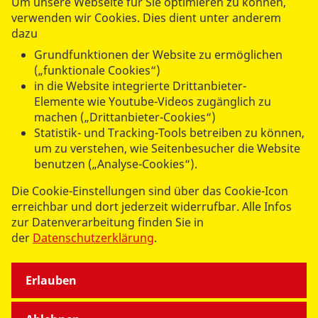
Um unsere Webseite für Sie optimieren zu können,
teilhabendes Leben in jedem Alter möglich.
verwenden wir Cookies. Dies dient unter anderem
dazu
Grundfunktionen der Website zu ermöglichen
(„funktionale Cookies“)
in die Website integrierte Drittanbieter-
Elemente wie Youtube-Videos zugänglich zu
machen („Drittanbieter-Cookies“)
UNSERE ANGEBOTE
Statistik- und Tracking-Tools betreiben zu können,
um zu verstehen, wie Seitenbesucher die Website
benutzen („Analyse-Cookies“).
SPENDEN & STIFTEN
Die Cookie-Einstellungen sind über das Cookie-Icon
erreichbar und dort jederzeit widerrufbar. Alle Infos
ÜBER UNS
zur Datenverarbeitung finden Sie in
der
Datenschutzerklärung
.
Erlauben