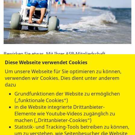
Bewirken Sie etwas. Mit Ihrer ASB-Mitgliedschaft.
Diese Webseite verwendet Cookies
Werden Sie Samariter!
Um unsere Webseite für Sie optimieren zu können,
verwenden wir Cookies. Dies dient unter anderem
dazu
Mehr lesen
Grundfunktionen der Website zu ermöglichen
(„funktionale Cookies“)
in die Website integrierte Drittanbieter-
Elemente wie Youtube-Videos zugänglich zu
machen („Drittanbieter-Cookies“)
UNSERE ANGEBOTE
Statistik- und Tracking-Tools betreiben zu können,
um zu verstehen, wie Seitenbesucher die Website