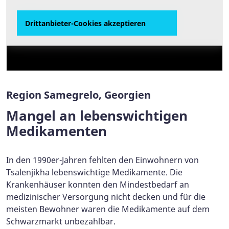
Drittanbieter-Cookies akzeptieren
Drittanbieter-Cookies akzeptieren
Dodo Chkharchkhalia: "In dieser Zeit begann
der ASB in Poti zu arbeiten. Es war die erste
humanitäre Hilfe, die ich gesehen hatte."
Region Samegrelo, Georgien
Mangel an lebenswichtigen
Medikamenten
In den 1990er-Jahren fehlten den Einwohnern von
Tsalenjikha lebenswichtige Medikamente. Die
Krankenhäuser konnten den Mindestbedarf an
medizinischer Versorgung nicht decken und für die
meisten Bewohner waren die Medikamente auf dem
Schwarzmarkt unbezahlbar.