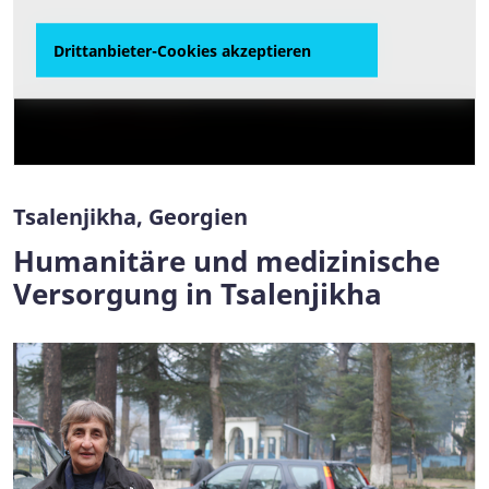
Mikheil Mindadze: "Wir hatten die Idee, eine
Drittanbieter-Cookies akzeptieren
Drittanbieter-Cookies akzeptieren
Organisation ins Leben zu rufen. Dann
gründeten wir 1992 den
Samariterbund
Georgien (SSK)
."
Tsalenjikha, Georgien
Humanitäre und medizinische
Versorgung in Tsalenjikha