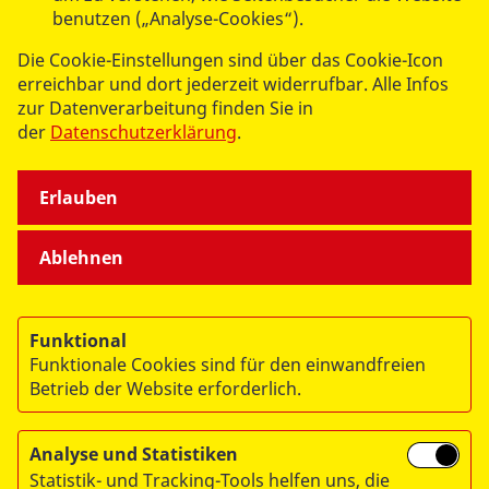
benutzen („Analyse-Cookies“).
SPENDEN & STIFTEN
Die Cookie-Einstellungen sind über das Cookie-Icon
erreichbar und dort jederzeit widerrufbar. Alle Infos
ÜBER UNS
zur Datenverarbeitung finden Sie in
der
Datenschutzerklärung
.
Erlauben
Ablehnen
© 2026 ASB Deutschland e.V.
Datenschutz
Funktional
Impressum
Funktionale Cookies sind für den einwandfreien
RITA
Betrieb der Website erforderlich.
Analyse und Statistiken
Statistik- und Tracking-Tools helfen uns, die