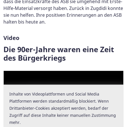
dass die Einsatzkräfte des ASB sie umgehend mit Erste-
Hilfe-Material versorgt haben. Zurück in Zugdidi konnte
sie nun helfen. Ihre positiven Erinnerungen an den ASB
halten bis heute an.
Video
Die 90er-Jahre waren eine Zeit
des Bürgerkriegs
Inhalte von Videoplattformen und Social Media
Inhalte von Videoplattformen und Social Media
Plattformen werden standardmäßig blockiert. Wenn
Plattformen werden standardmäßig blockiert. Wenn
Drittanbieter-Cookies akzeptiert werden, bedarf der
Drittanbieter-Cookies akzeptiert werden, bedarf der
Zugriff auf diese Inhalte keiner manuellen Zustimmung
Zugriff auf diese Inhalte keiner manuellen Zustimmung
mehr.
mehr.