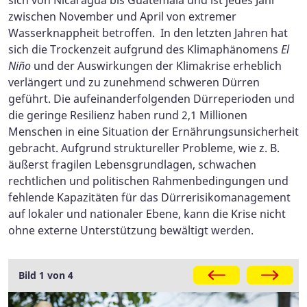
sich von Nicaragua bis Guatemala und ist jedes Jahr
zwischen November und April von extremer
Wasserknappheit betroffen. In den letzten Jahren hat
sich die Trockenzeit aufgrund des Klimaphänomens
El
Niño
und der Auswirkungen der Klimakrise erheblich
verlängert und zu zunehmend schweren Dürren
geführt. Die aufeinanderfolgenden Dürreperioden und
die geringe Resilienz haben rund 2,1 Millionen
Menschen in eine Situation der Ernährungsunsicherheit
gebracht. Aufgrund struktureller Probleme, wie z. B.
äußerst fragilen Lebensgrundlagen, schwachen
rechtlichen und politischen Rahmenbedingungen und
fehlende Kapazitäten für das Dürrerisikomanagement
auf lokaler und nationaler Ebene, kann die Krise nicht
ohne externe Unterstützung bewältigt werden.
Galerie
Bild 1 von 4