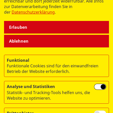
erreichbar und dort jederzeit widerrufbar. Alle Infos
ÜBER UNS
zur Datenverarbeitung finden Sie in
der
Datenschutzerklärung
.
Erlauben
Ablehnen
© 2026 ASB Deutschland e.V.
Datenschutz
Funktional
Impressum
Funktionale Cookies sind für den einwandfreien
RITA
Betrieb der Website erforderlich.
Analyse und Statistiken
Statistik- und Tracking-Tools helfen uns, die
Website zu optimieren.