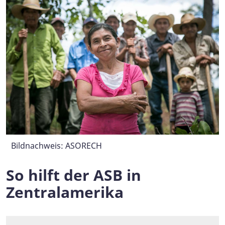
Bildnachweis: ASORECH
Bildnachweis: ASB Zentralamerika
Bildnachweis: ASORECH
Bildnachweis: ASORECH
So hilft der ASB in
Zentralamerika