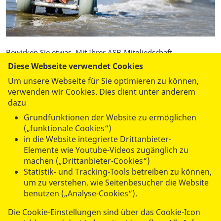
Bewirken Sie etwas. Mit Ihrer ASB-Mitgliedschaft.
Diese Webseite verwendet Cookies
Werden Sie Samariter!
Um unsere Webseite für Sie optimieren zu können,
verwenden wir Cookies. Dies dient unter anderem
dazu
Mehr lesen
Grundfunktionen der Website zu ermöglichen
(„funktionale Cookies“)
in die Website integrierte Drittanbieter-
Elemente wie Youtube-Videos zugänglich zu
machen („Drittanbieter-Cookies“)
UNSERE ANGEBOTE
Statistik- und Tracking-Tools betreiben zu können,
um zu verstehen, wie Seitenbesucher die Website
benutzen („Analyse-Cookies“).
SPENDEN & STIFTEN
Die Cookie-Einstellungen sind über das Cookie-Icon