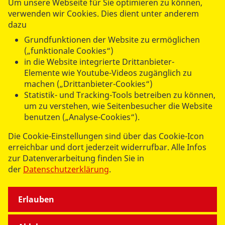
Um unsere Webseite für Sie optimieren zu können,
Referentin Globales Programm WASH und Klimawandel
verwenden wir Cookies. Dies dient unter anderem
dazu
Telefon:
+4930 2325786-129
Mobil Nummer:
+49172 2368269
Grundfunktionen der Website zu ermöglichen
k.laudemann@asb.de
(„funktionale Cookies“)
in die Website integrierte Drittanbieter-
Elemente wie Youtube-Videos zugänglich zu
Arbeiter-Samariter-Bund
machen („Drittanbieter-Cookies“)
Deutschland e. V.
Statistik- und Tracking-Tools betreiben zu können,
um zu verstehen, wie Seitenbesucher die Website
Alte Jakobstraße 79-80
benutzen („Analyse-Cookies“).
10179 Berlin
Die Cookie-Einstellungen sind über das Cookie-Icon
erreichbar und dort jederzeit widerrufbar. Alle Infos
zur Datenverarbeitung finden Sie in
So können Sie uns unterstützen:
der
Datenschutzerklärung
.
Erlauben