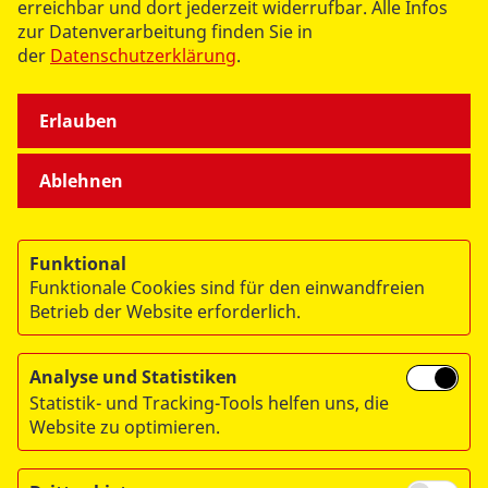
erreichbar und dort jederzeit widerrufbar. Alle Infos
ÜBER UNS
zur Datenverarbeitung finden Sie in
der
Datenschutzerklärung
.
Erlauben
Ablehnen
© 2026 ASB Deutschland e.V.
Datenschutz
Funktional
Impressum
Funktionale Cookies sind für den einwandfreien
RITA
Betrieb der Website erforderlich.
Analyse und Statistiken
Statistik- und Tracking-Tools helfen uns, die
Website zu optimieren.