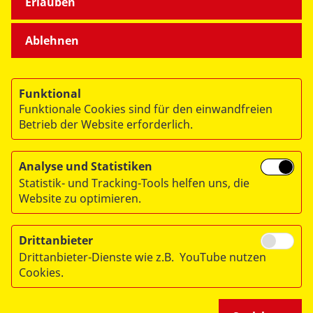
Erlauben
Ablehnen
© 2026 ASB Deutschland e.V.
Datenschutz
Funktional
Impressum
Funktionale Cookies sind für den einwandfreien
RITA
Betrieb der Website erforderlich.
Analyse und Statistiken
Statistik- und Tracking-Tools helfen uns, die
Website zu optimieren.
Drittanbieter
Drittanbieter-Dienste wie z.B. YouTube nutzen
Cookies.