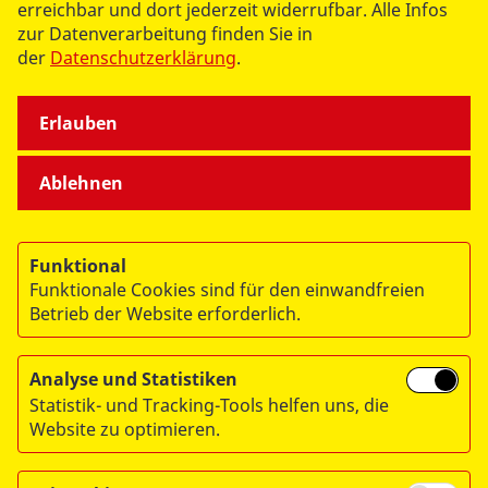
erreichbar und dort jederzeit widerrufbar. Alle Infos
ÜBER UNS
zur Datenverarbeitung finden Sie in
der
Datenschutzerklärung
.
Erlauben
Ablehnen
© 2026 ASB Deutschland e.V.
Datenschutz
Funktional
Impressum
Funktionale Cookies sind für den einwandfreien
RITA
Betrieb der Website erforderlich.
Analyse und Statistiken
Statistik- und Tracking-Tools helfen uns, die
Website zu optimieren.