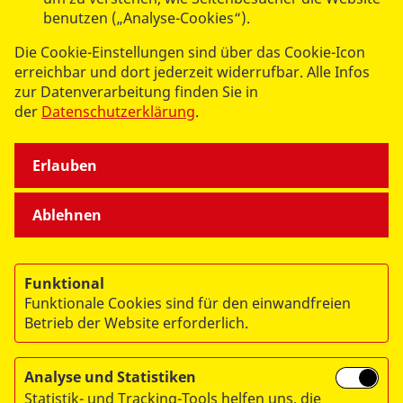
benutzen („Analyse-Cookies“).
SPENDEN & STIFTEN
Die Cookie-Einstellungen sind über das Cookie-Icon
erreichbar und dort jederzeit widerrufbar. Alle Infos
ÜBER UNS
zur Datenverarbeitung finden Sie in
der
Datenschutzerklärung
.
Erlauben
Ablehnen
© 2026 ASB Deutschland e.V.
Datenschutz
Funktional
Impressum
Funktionale Cookies sind für den einwandfreien
RITA
Betrieb der Website erforderlich.
Analyse und Statistiken
Statistik- und Tracking-Tools helfen uns, die