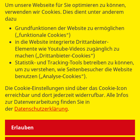
Um unsere Webseite für Sie optimieren zu können,
verwenden wir Cookies. Dies dient unter anderem
dazu
Grundfunktionen der Website zu ermöglichen
(„funktionale Cookies“)
in die Website integrierte Drittanbieter-
Elemente wie Youtube-Videos zugänglich zu
machen („Drittanbieter-Cookies“)
Statistik- und Tracking-Tools betreiben zu können,
Bewirken Sie etwas. Mit Ihrer ASB-Mitgliedschaft.
um zu verstehen, wie Seitenbesucher die Website
benutzen („Analyse-Cookies“).
Werden Sie Samariter!
Die Cookie-Einstellungen sind über das Cookie-Icon
erreichbar und dort jederzeit widerrufbar. Alle Infos
Mehr lesen
zur Datenverarbeitung finden Sie in
der
Datenschutzerklärung
.
Erlauben