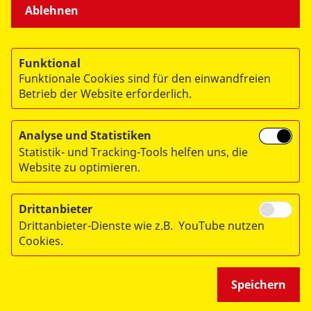
UNSERE ANGEBOTE
Ablehnen
SPENDEN & STIFTEN
Funktional
Funktionale Cookies sind für den einwandfreien
ÜBER UNS
Betrieb der Website erforderlich.
Analyse und Statistiken
Statistik- und Tracking-Tools helfen uns, die
Website zu optimieren.
© 2026 ASB Deutschland e.V.
Drittanbieter
Datenschutz
Drittanbieter-Dienste wie z.B. YouTube nutzen
Cookies.
Impressum
RITA
Speichern