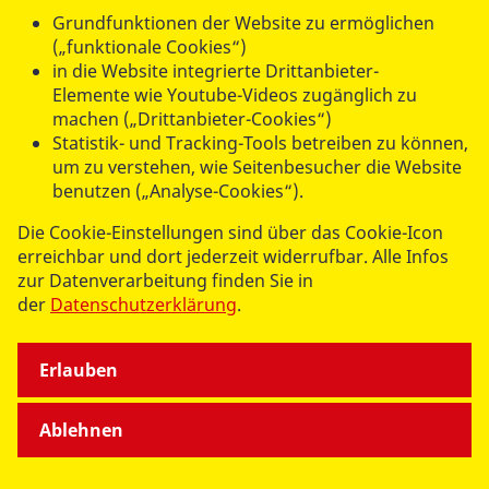
Grundfunktionen der Website zu ermöglichen
(„funktionale Cookies“)
in die Website integrierte Drittanbieter-
Elemente wie Youtube-Videos zugänglich zu
machen („Drittanbieter-Cookies“)
UNSERE ANGEBOTE
Statistik- und Tracking-Tools betreiben zu können,
um zu verstehen, wie Seitenbesucher die Website
benutzen („Analyse-Cookies“).
SPENDEN & STIFTEN
Die Cookie-Einstellungen sind über das Cookie-Icon
erreichbar und dort jederzeit widerrufbar. Alle Infos
ÜBER UNS
zur Datenverarbeitung finden Sie in
der
Datenschutzerklärung
.
Erlauben
Ablehnen
© 2026 ASB Deutschland e.V.
Datenschutz