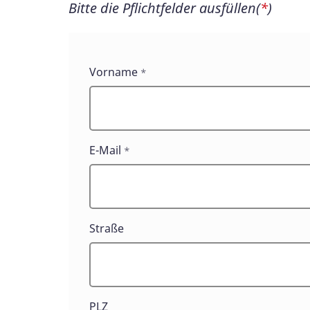
Bitte die Pflichtfelder ausfüllen(
*
)
Kontaktformular
Vorname
*
Versand
ASB-
Bundesgeschäftsstelle
E-Mail
*
Straße
PLZ