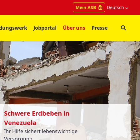
Deutsch
Mein ASB
ldungswerk
Jobportal
Über uns
Presse
Schwere Erdbeben in
Venezuela
Ihr Hilfe sichert lebenswichtige
Versorgung.